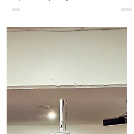
la salud femenina
Más de 80 mujeres se reunieron en Cancún para escuchar
historias inspiradoras sobre salud emocional,
emprendimiento y liderazgo femenino en el foro De
Mujer a Mujer organizado por Medifem.