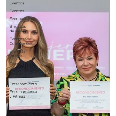
Eventos
Eventos
Eventos
Brigadas
de salud
Eventos y
Conferencias
Bienestar
Integral
Deporte
Alianzas
Estratégicas
Entrenamiento
Entrenamiento
y Fitness