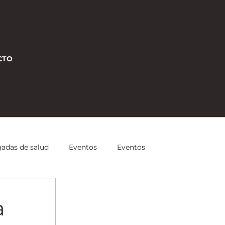
CTO
gadas de salud
Eventos
Eventos
 Estratégicas
Entrenamiento
a