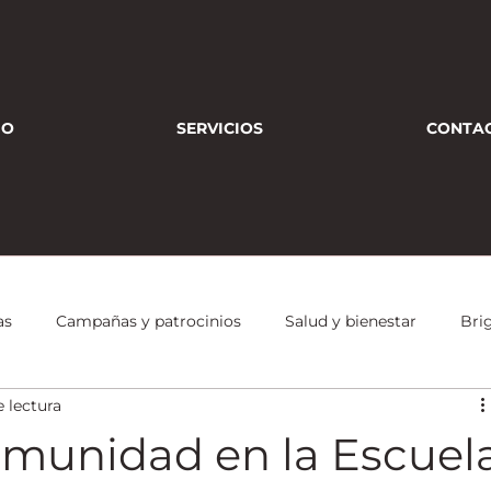
IO
SERVICIOS
CONTA
as
Campañas y patrocinios
Salud y bienestar
Bri
e lectura
Conferencias
Bienestar Integral
Deporte
Alianzas
omunidad en la Escuel