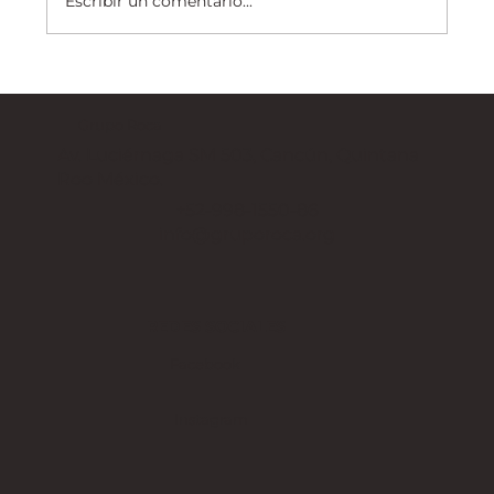
Escribir un comentario...
Grupo Roca
Av. Luciérnaga SM 503, Cancún, Quintana
Roo México.
+52-998-1550-86
info@gruporoca.org
REDES SOCIALES
Facebook
Instagram