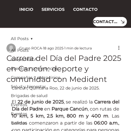
INICIO
SERVICIOS
CONTACTO
CONTACTO
All Posts
Grupo ROCA
18 ago 2025
1 min de lectura
All Posts
Carrera del Día del Padre 2025
Grupo ROCA
en Cancún: deporte y
Eventos y conferencias
comunidad con Medident
Campañas y patrocinios
Salud y bienestar
Cancún, Quintana Roo, 22 de junio de 2025.
Brigadas de salud
El 
22 de junio de 2025
, se realizó la 
Carrera del 
Eventos
Día del Padre
 en 
Parque Cancún
, con rutas de 
Eventos
10 km, 5 km, 2.5 km, 800 m y 400 m
. Las 
Eventos
salidas comenzaron a partir de las 
06:00 a.m.
, 
con participación en categorías para personas 