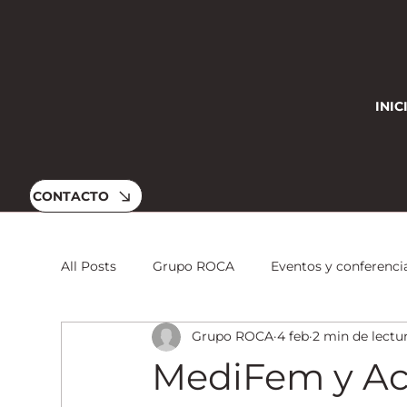
INIC
CONTACTO
All Posts
Grupo ROCA
Eventos y conferenci
Grupo ROCA
4 feb
2 min de lectu
Eventos
Brigadas de salud
Eventos y 
MediFem y Ac