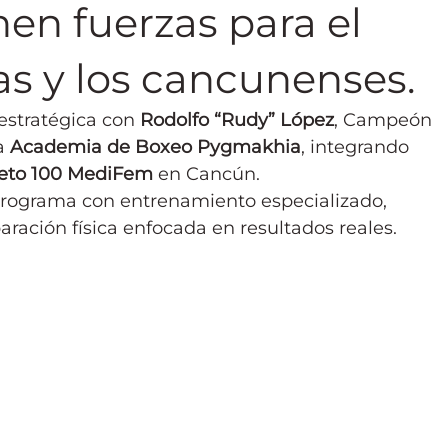
n fuerzas para el
as y los cancunenses.
estratégica con 
Rodolfo “Rudy” López
, Campeón 
a 
Academia de Boxeo Pygmakhia
, integrando 
eto 100 MediFem
 en Cancún.
 programa con entrenamiento especializado, 
ración física enfocada en resultados reales.