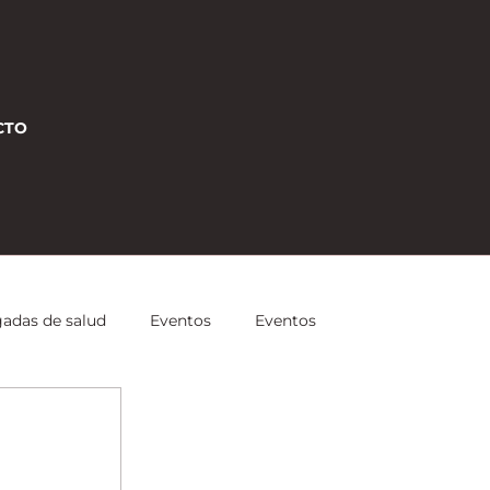
CTO
gadas de salud
Eventos
Eventos
 Estratégicas
Entrenamiento