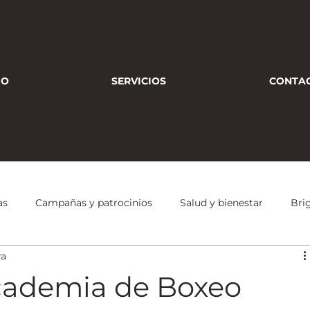
IO
SERVICIOS
CONTA
as
Campañas y patrocinios
Salud y bienestar
Bri
ra
Conferencias
Bienestar Integral
Deporte
Alianzas
ademia de Boxeo