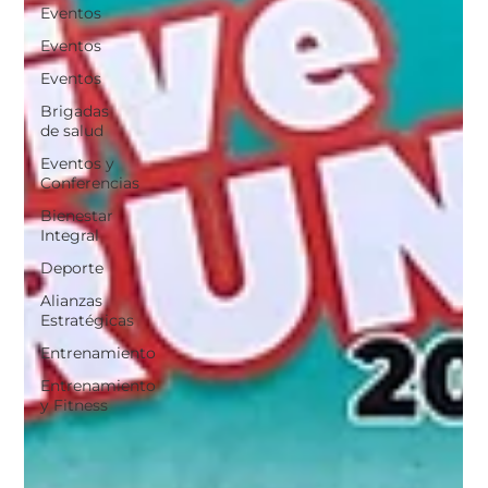
Eventos
Eventos
Eventos
Brigadas
de salud
Eventos y
Conferencias
Bienestar
Integral
Deporte
Alianzas
Estratégicas
Entrenamiento
Entrenamiento
y Fitness