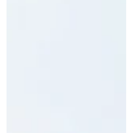
femenino.
Celebramos el cierre de Mexicana Universal Quintana
Roo, acompañando con orgullo el bienestar integral de
las concursantes como la Primera Clínica de la Mujer en
Cancún.