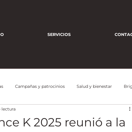
IO
SERVICIOS
CONTA
as
Campañas y patrocinios
Salud y bienestar
Bri
 lectura
Conferencias
Bienestar Integral
Deporte
Alianzas
nce K 2025 reunió a la