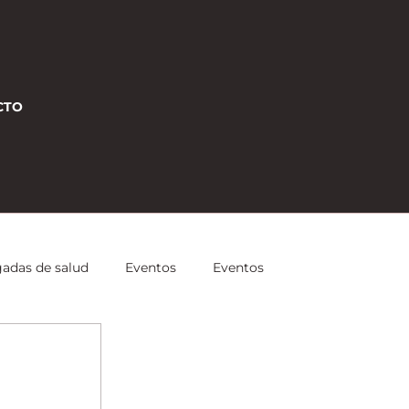
CTO
gadas de salud
Eventos
Eventos
 Estratégicas
Entrenamiento